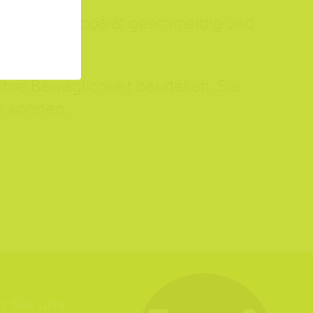
Bewegungsapparat geschmeidig und
re Beweglichkeit beurteilen. Sie
n können.
n Sie uns