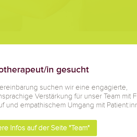
raucht Prävention
otherapeut/in gesucht
ereinbarung suchen wir eine engagierte,
g daran zu denken, wie Sie Ihren Körper kraf
sprachige Verstärkung für unser Team mit 
uf und empathischem Umgang mit Patient:in
ten, dritten Lebensabschnitt. Voller körpe
re Infos auf der Seite "Team"
zen Sie gerne bei diesem Ziel.