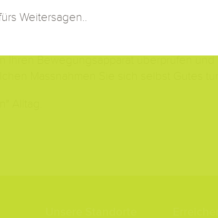
nkprothesen vor?
Indem wir uns unseren 
ürs Weitersagen..
 Ihren Bewegungsapparat überprüfen und Ih
elchen Massnahmen Sie sich selbst Gutes tu
" Alltag.
Unsere Standorte
Erreiche