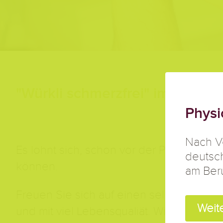
"Würkli schmerzfrei" im Alter b
Physi
Nach V
Es lohnt sich, schon vor der Pensionierun
deutsch
können.
am Ber
Freuen Sie sich auf einen selbstbestimm
Weite
und mit viel Lebensqualiät. Wir unterstüt