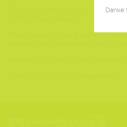
Wie beugen wir Operationen und Gele
Danke f
kraftvoll flexibel halten.
Manon Gygax-Domenig wird in 2 Stunden
erhalten wertvolle Empfehlungen, mit w
Prävention für einen "würkli schmerzfreien
Kosten: Fr. 300.- (nur für Privatzahler)