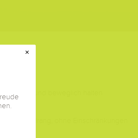
×
tvoll, vital und beweglich halten
Freude
nen.
rlichem Tatendrang, ohne Einschränkungen